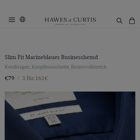
Slim Fit Marineblaues Businesshemd
Kentkragen, Knopfmanschette, Baumwollstretch
€79
/
3 für 165€