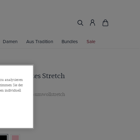
Damen
Aus Tradition
Bundles
Sale
Fit Schwarzes Stretch
zu analysieren
emd
stimmen Sie der
n individuell
pfmanschette, Baumwollstretch
65€