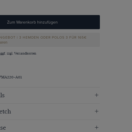
Zum Warenkorb hinzufügen
NGEBOT | 3 HEMDEN ODER POLOS 3 FÜR 165€
paren
 ggf. zzgl.
Versandkosten
EPMA220-A01
ls
etch
se