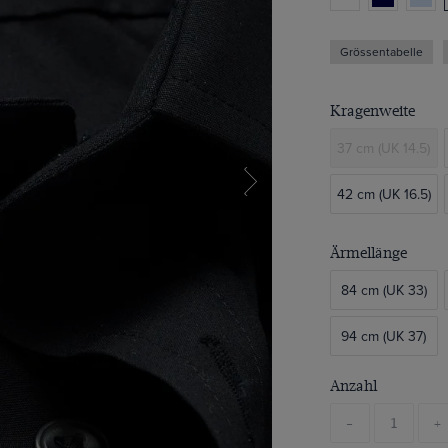
Grössentabelle
Kragenweite
37 cm (UK 14.5)
42 cm (UK 16.5)
Ärmellänge
84 cm (UK 33)
94 cm (UK 37)
Anzahl
-
+