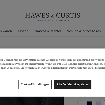
ickwaren
Hosen
Sakkos & Mäntel
Schuhe & Accessoires
Extra Slim 
n Cookies, um die Navigation auf der Website zu verbessern, die Benutzung der Website 
Businessh
arketingaktivitäten zu unterstützen. Wenn Sie auf „Alle Cookies akzeptieren“ klicken, 
ller Cookies zu. Sie können auch „Cookie Einstellungen“ auswählen, um Ihre Präferenze
Kentkragen, Kno
€79
/
3 für 1
Cookie-Einstellungen
Alle Cookies akzeptieren
Farbe