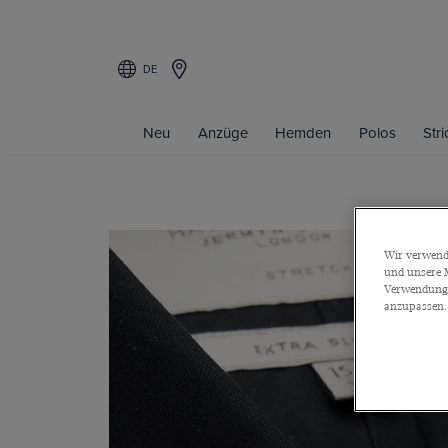
DE
Neu
Anzüge
Hemden
Polos
Str
Wir verwende
und unsere M
Verwendung a
anzupassen.