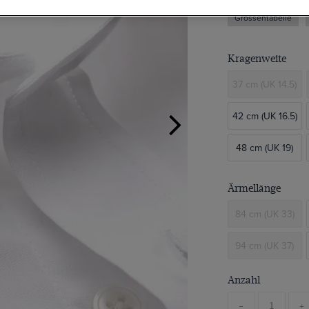
Grössentabelle
Kragenweite
37 cm (UK 14.5)
42 cm (UK 16.5)
48 cm (UK 19)
Ärmellänge
84 cm (UK 33)
94 cm (UK 37)
Anzahl
-
+