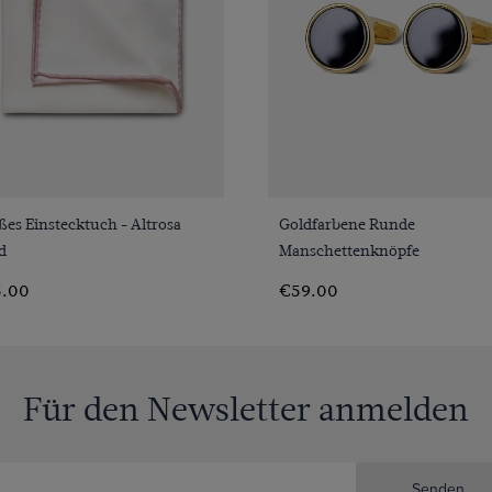
VORSCHAU
VORSCHAU
es Einstecktuch - Altrosa
Goldfarbene Runde
d
Manschettenknöpfe
.00
€59.00
Für den Newsletter anmelden
Senden