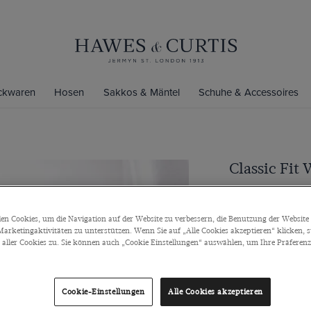
ickwaren
Hosen
Sakkos & Mäntel
Schuhe & Accessoires
Classic Fit
Kentkragen, Umsc
€79
/
3 für 1
n Cookies, um die Navigation auf der Website zu verbessern, die Benutzung der Website 
arketingaktivitäten zu unterstützen. Wenn Sie auf „Alle Cookies akzeptieren“ klicken, 
ller Cookies zu. Sie können auch „Cookie Einstellungen“ auswählen, um Ihre Präferenze
Farbe
Cookie-Einstellungen
Alle Cookies akzeptieren