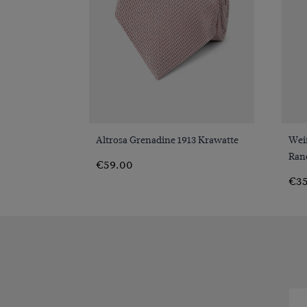
VORSCHAU
Altrosa Grenadine 1913 Krawatte
Weiß
Ran
€59.00
€35