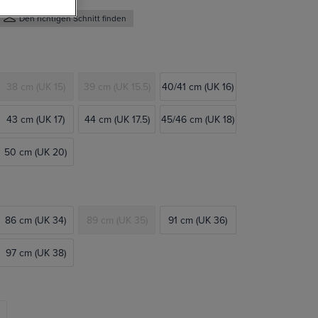
Den richtigen Schnitt finden
38 cm (UK 15)
39 cm (UK 15.5)
40/41 cm (UK 16)
43 cm (UK 17)
44 cm (UK 17.5)
45/46 cm (UK 18)
50 cm (UK 20)
86 cm (UK 34)
89 cm (UK 35)
91 cm (UK 36)
97 cm (UK 38)