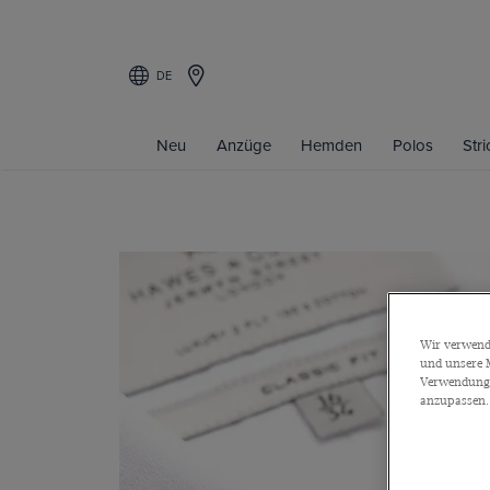
DE
Neu
Anzüge
Hemden
Polos
Str
Wir verwende
und unsere M
Verwendung a
anzupassen.