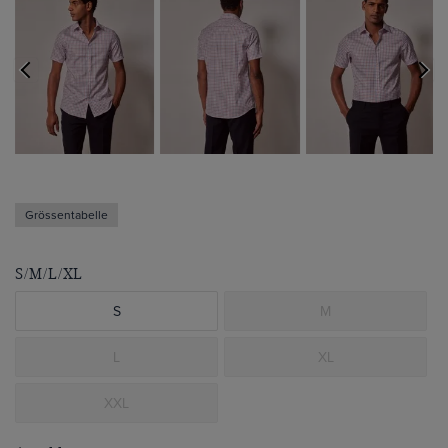
Grössentabelle
S/M/L/XL
S
M
L
XL
XXL