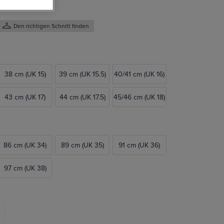
Den richtigen Schnitt finden
38 cm (UK 15)
39 cm (UK 15.5)
40/41 cm (UK 16)
43 cm (UK 17)
44 cm (UK 17.5)
45/46 cm (UK 18)
86 cm (UK 34)
89 cm (UK 35)
91 cm (UK 36)
97 cm (UK 38)