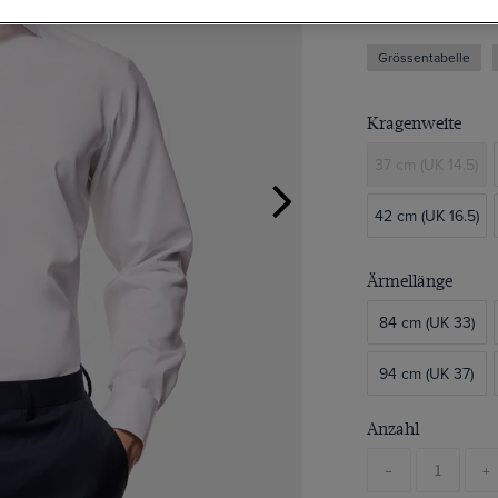
Grössentabelle
Kragenweite
37 cm (UK 14.5)
42 cm (UK 16.5)
Ärmellänge
84 cm (UK 33)
94 cm (UK 37)
Anzahl
-
+