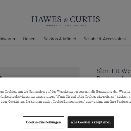
ickwaren
Hosen
Sakkos & Mäntel
Schuhe & Accessoires
Slim Fit We
Businessh
Haifischkragen, 
n Cookies, um die Navigation auf der Website zu verbessern, die Benutzung der Website 
arketingaktivitäten zu unterstützen. Wenn Sie auf „Alle Cookies akzeptieren“ klicken, 
€85
/
3 für 1
ller Cookies zu. Sie können auch „Cookie Einstellungen“ auswählen, um Ihre Präferenze
Farbe
Cookie-Einstellungen
Alle Cookies akzeptieren