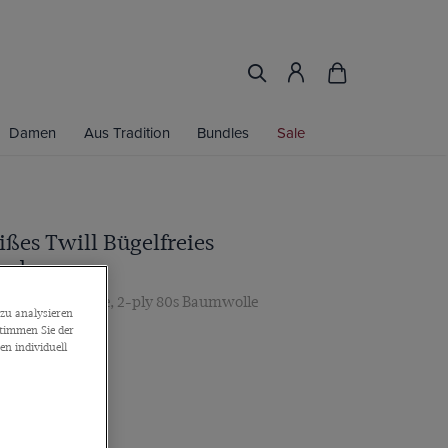
Damen
Aus Tradition
Bundles
Sale
ißes Twill Bügelfreies
emd
Knopfmanschette, 2-ply 80s Baumwolle
zu analysieren
stimmen Sie der
65€
n individuell