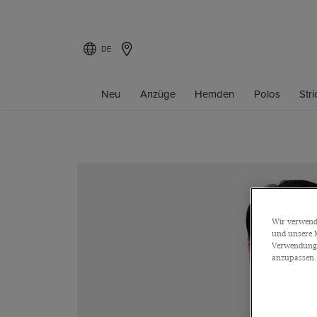
DE
Neu
Anzüge
Hemden
Polos
Str
Wir verwende
und unsere M
Verwendung a
anzupassen.