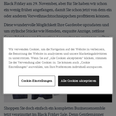
Black Friday am 29. November, aber für Sie haben wir schon
ein wenig früher angefangen, damit Sie schon jetzt von dem ein
oder anderen Vorweihnachtsschnäppchen profitieren können.
Diese wundervolle Möglichkeit Ihre Gardeobe upzudaten und
um stylische Stücke wie Hemden, exqusite Anzüge, zeitlose
Casualkleidung und luxuriöse Accessoires zu ergänzen, sollten
Sie sich definitiv nicht entgehen lassen.
Wir verwenden Cookies, um die Navigation auf der Website zu verbessern,
die Benutzung der Website zu analysieren und unsere Marketingaktivitäten
zu unterstützen. Wenn Sie auf „Alle Cookies akzeptieren“ klicken, stimmen
Sie der Verwendung aller Cookies zu. Sie können auch „Cookie
Einstellungen“ auswählen, um Ihre Präferenzen individuell anzupassen.
Cookie-Einstellungen
Alle Cookies akzeptieren
Shoppen Sie doch einfach ein komplettes Businessensemble
jetzt vergünstigt im Black Friday Sale. Denn Gentlemänner