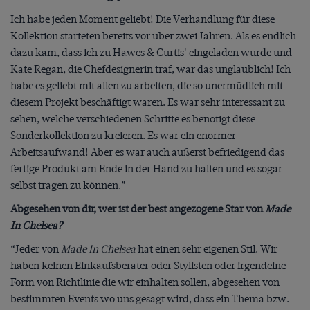
Ich habe jeden Moment geliebt! Die Verhandlung für diese
Kollektion starteten bereits vor über zwei Jahren. Als es endlich
dazu kam, dass ich zu Hawes & Curtis' eingeladen wurde und
Kate Regan, die Chefdesignerin traf, war das unglaublich! Ich
habe es geliebt mit allen zu arbeiten, die so unermüdlich mit
diesem Projekt beschäftigt waren. Es war sehr interessant zu
sehen, welche verschiedenen Schritte es benötigt diese
Sonderkollektion zu kreieren. Es war ein enormer
Arbeitsaufwand! Aber es war auch äußerst befriedigend das
fertige Produkt am Ende in der Hand zu halten und es sogar
selbst tragen zu können.”
Abgesehen von dir, wer ist der best angezogene Star von
Made
In Chelsea?
“Jeder von
Made In Chelsea
hat einen sehr eigenen Stil. Wir
haben keinen Einkaufsberater oder Stylisten oder irgendeine
Form von Richtlinie die wir einhalten sollen, abgesehen von
bestimmten Events wo uns gesagt wird, dass ein Thema bzw.