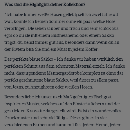
Was sind die Highlights deiner Kollektion?
“Ich habe immer weiße Hosen geliebt; seit ich zwei Jahre alt
war, konnte ich keinen Sommer ohne ein paar weiße Hose
verbringen. Die sehen sauber und frisch und sehr schick aus –
egal ob du sie mit einem Businesshemd oder einem Sakko
trägst, du siehst immer gut aus, besonders dann wenn du an
der Riviera bist; Sie sind ein Muss in jedem Koffer.
Das perfekte blaue Sakko - Ich denke wir haben wirkllich den
perfekten Schnitt aus dem schönsten Material erzielt. Ich denke
nicht, dass irgendeine Männergarderobe komplett ist ohne das
perfekt geschnittene blaue Sakko, weil dieses zu allem passt,
von Jeans, zu Anzughosen oder weißen Hosen.
Besonders liebe ich unser nach Maß gefertigtes Fischgrat
inspiriertes Muster, welches auf den Einstecktüchern und der
gestrickten Krawatte dargestellt wird. Es ist ein wundervolles
Druckmuster und sehr vielfältig – Dieses gibt es in vier
verschiedenen Farben und kann mit fast jedem Hemd, jedem