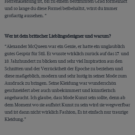
Herrenkleidung ist, bis zu einem bestimmten Grad formelhaft
und so lange du diese Formel beibehältst, wirst du immer
großartig aussehen. “
Wer ist dein britischer Lieblingsdesigner und warum?
“Alexander McQueen war ein Genie, er hatte ein unglaublich
gutes Gespür für Stil. Er wusste wirklich zurück auf das 17
und
.
18
Jahrhundert zu blicken und sehr viel Inspiration aus den
.
Schnitten und der Verrücktheit der Epoche zu beziehen und
diese maßgeblich, modern und sehr lustig in seiner Mode zum
Ausdruck zu bringen. Seine Kleidung war wunderschön
geschneidert aber auch unbekümmert und künstlerisch
angehaucht. Ich glaube, dass Mode Kunst sein sollte, denn ab
dem Moment wo sie aufhört Kunst zu sein wird sie wegwerfbar
und ist dann nicht wirklich Fashion, Es ist einfach nur traurige
Kleidung.”