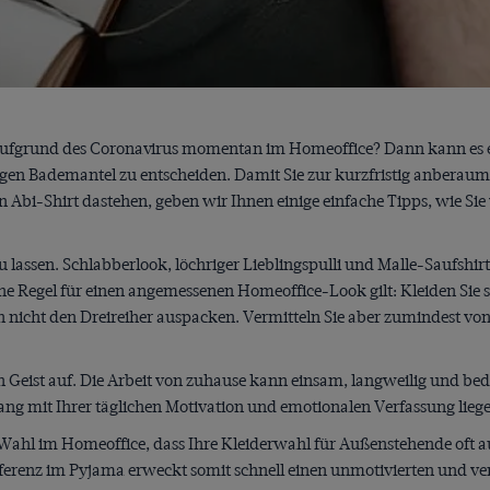
 aufgrund des Coronavirus momentan im Homeoffice? Dann kann es e
en Bademantel zu entscheiden. Damit Sie zur kurzfristig anberaum
n Abi-Shirt dastehen, geben wir Ihnen einige einfache Tipps, wie Si
u lassen. Schlabberlook, löchriger Lieblingspulli und Malle-Saufshi
he Regel für einen angemessenen Homeoffice-Look gilt: Kleiden Sie si
n nicht den Dreireiher auspacken. Vermitteln Sie aber zumindest von 
en Geist auf. Die Arbeit von zuhause kann einsam, langweilig und b
g mit Ihrer täglichen Motivation und emotionalen Verfassung lieg
-Wahl im Homeoffice, dass Ihre Kleiderwahl für Außenstehende oft auc
ferenz im Pyjama erweckt somit schnell einen unmotivierten und ve