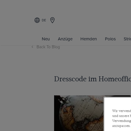
DE
Neu
Anzüge
Hemden
Polos
Str
Back To Blog
Dresscode im Homeoffic
Wir verwende
und unsere M
Verwendung a
anzupassen.