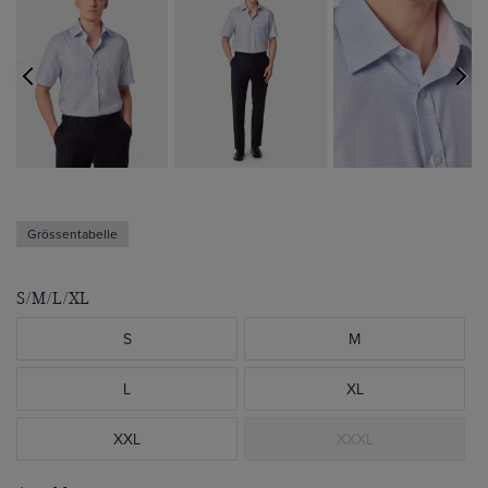
Grössentabelle
S/M/L/XL
S
M
L
XL
XXL
XXXL