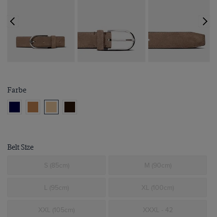
Farbe
Belt Size
S (85cm)
M (90cm)
L (95cm)
XL (100cm)
XXL (105cm)
XXXL - 42