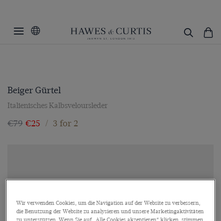
Beiger Gürtel
Italienisches Kalbsveloursleder
€79
€25
/
3 for 2
Wir verwenden Cookies, um die Navigation auf der Website zu verbessern,
die Benutzung der Website zu analysieren und unsere Marketingaktivitäten
zu unterstützen. Wenn Sie auf „Alle Cookies akzeptieren“ klicken, stimmen