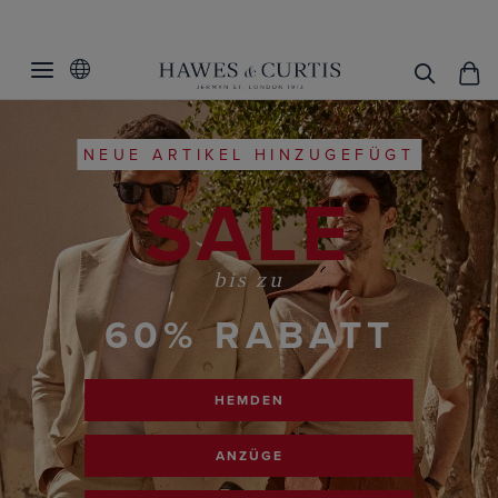
NEUE ARTIKEL HINZUGEFÜGT
SALE
bis zu
60% RABATT
HEMDEN
ANZÜGE