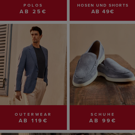
POLOS
HOSEN UND SHORTS
AB 25€
AB 49€
OUTERWEAR
SCHUHE
AB 119€
AB 99€