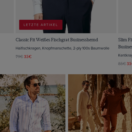
LETZTE ARTIKEL
Classic Fit Weißes Fischgrat Businesshemd
Slim Fi
Busin
Haifischkragen, Knopfmanschette, 2-ply 100s Baumwolle
Kentkra
79€
35€
85€
35