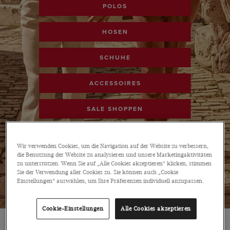
POLOS
HOSEN
SCHUHE
ACCESSOIRES
SALE SHOPPEN
Wir verwenden Cookies, um die Navigation auf der Website zu verbessern,
die Benutzung der Website zu analysieren und unsere Marketingaktivitäten
zu unterstützen. Wenn Sie auf „Alle Cookies akzeptieren“ klicken, stimmen
Sie der Verwendung aller Cookies zu. Sie können auch „Cookie
Einstellungen“ auswählen, um Ihre Präferenzen individuell anzupassen.
Cookie-Einstellungen
Alle Cookies akzeptieren
SALE